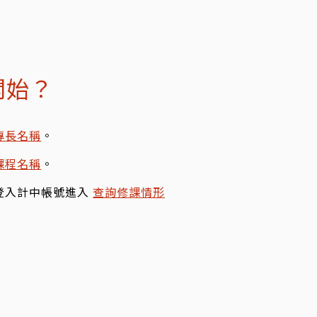
開始？
專長名稱
。
課程名稱
。
登入計中帳號進入
查詢修課情形