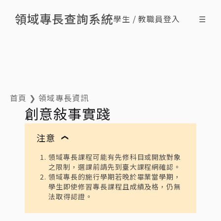
領域專長查詢系統
學生 / 教職員登入
☰
搜尋領域專長
查詢修課情形
最新消息
什麼是領域專長
ENG
首頁
❯
領域專長資訊
創意敍事實踐
注意
❯
領域專長課程可能有先修科目或開放對象
之限制，選課前請先到臺大課程網確認。
領域專長的施行學期若晚於畢業當學期，
學生即使修習專長課程且成績及格，仍無
法取得認證。