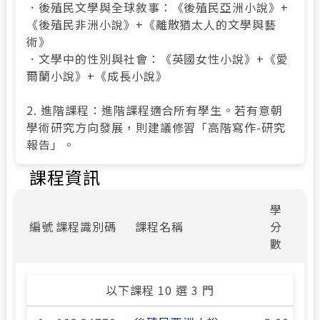
．後殖民文學與全球敘事：《後殖民亞洲小說》+
《後殖民非洲小說》+《離散猶太人的文學與藝
術》
．文學中的性別與社會：《英國女性小說》+《愛
爾蘭小說》+《成長小說》
2. 進階課程：進階課程適合所有學生。若有意朝
學術研究方向發展，則建議修習「高階寫作-研究
報告」。
課程資訊
學
編號
課程識別碼
課程名稱
分
數
以下課程 10 選 3 門