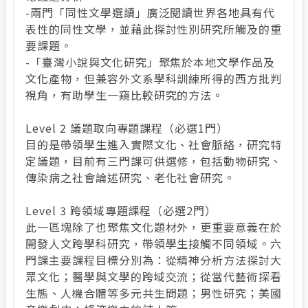
-兩門「同性文學選讀」廣泛閱讀世界各地具有代
表性的同性文學，並藉此探討性別研究所觸及的重
要課題。
-「臺灣小說與文化研究」聚焦於本地文學作品及
文化產物，但兼容外文系學科訓練所得的西方批判
視角，有助學生一窺比較研究的方法。
Level 2 議題取向專題課程（必選1門）
目的是帶領學生進入實際文化、社會脈絡，研究特
定議題，目前有三門課可供選修，包括動物研究、
傳染病之社會論述研究、老化社會研究。
Level 3 跨領域專題課程（必選2門）
此一區塊除了也聚焦文化題材外，更重要意義在於
開發人文跨學科研究，帶領學生接觸不同領域。六
門課主要課程目標分別為：從精神分析方法探討大
眾文化；醫學與文學的跨域交流；從當代藝術探看
生態、人機合體等多元共生問題；男性研究；美國