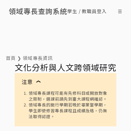
領域專長查詢系統
學生 / 教職員登入
☰
搜尋領域專長
查詢修課情形
最新消息
什麼是領域專長
ENG
首頁
❯
領域專長資訊
文化分析與人文跨領域研究
注意
❯
領域專長課程可能有先修科目或開放對象
之限制，選課前請先到臺大課程網確認。
領域專長的施行學期若晚於畢業當學期，
學生即使修習專長課程且成績及格，仍無
法取得認證。