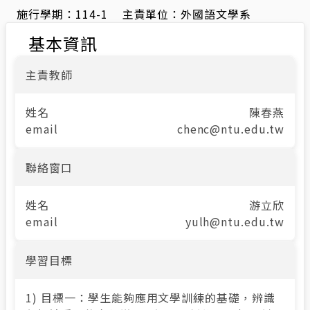
施行學期：
114-1
主責單位：
外國語文學系
基本資訊
主責教師
姓名
陳春燕
email
chenc@ntu.edu.tw
聯絡窗口
姓名
游立欣
email
yulh@ntu.edu.tw
學習目標
1) 目標一：學生能夠應用文學訓練的基礎，辨識