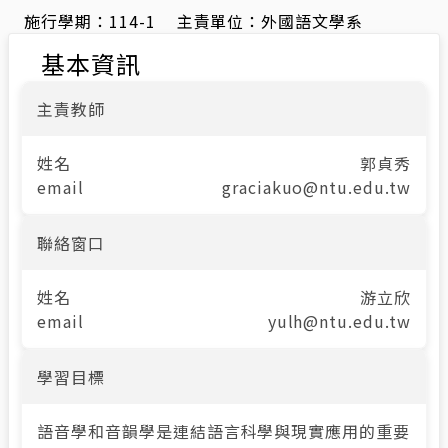
施行學期：
114-1
主責單位：
外國語文學系
基本資訊
主責教師
姓名
郭貞秀
email
graciakuo@ntu.edu.tw
聯絡窗口
姓名
游立欣
email
yulh@ntu.edu.tw
學習目標
語音學和音韻學是連結語言科學與現實應用的重要