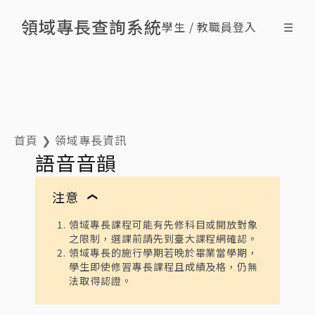
領域專長查詢系統
學生 / 教職員登入
☰
搜尋領域專長
查詢修課情形
最新消息
什麼是領域專長
ENG
首頁
❯
領域專長資訊
語音音韻
注意
❯
領域專長課程可能有先修科目或開放對象
之限制，選課前請先到臺大課程網確認。
領域專長的施行學期若晚於畢業當學期，
學生即使修習專長課程且成績及格，仍無
法取得認證。