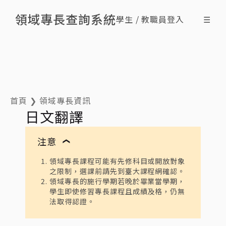
領域專長查詢系統
學生 / 教職員登入
☰
搜尋領域專長
查詢修課情形
最新消息
什麼是領域專長
ENG
首頁
❯
領域專長資訊
日文翻譯
注意
❯
領域專長課程可能有先修科目或開放對象
之限制，選課前請先到臺大課程網確認。
領域專長的施行學期若晚於畢業當學期，
學生即使修習專長課程且成績及格，仍無
法取得認證。