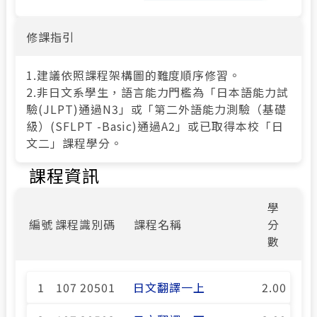
修課指引
1.建議依照課程架構圖的難度順序修習。
2.非日文系學生，語言能力門檻為「日本語能力試
驗(JLPT)通過N3」或「第二外語能力測驗（基礎
級）(SFLPT -Basic)通過A2」或已取得本校「日
文二」課程學分。
課程資訊
學
編號
課程識別碼
課程名稱
分
數
1
107 20501
日文翻譯一上
2.00