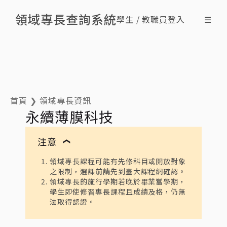
領域專長查詢系統
學生 / 教職員登入
☰
搜尋領域專長
查詢修課情形
最新消息
什麼是領域專長
ENG
首頁
❯
領域專長資訊
永續薄膜科技
注意
❯
領域專長課程可能有先修科目或開放對象
之限制，選課前請先到臺大課程網確認。
領域專長的施行學期若晚於畢業當學期，
學生即使修習專長課程且成績及格，仍無
法取得認證。