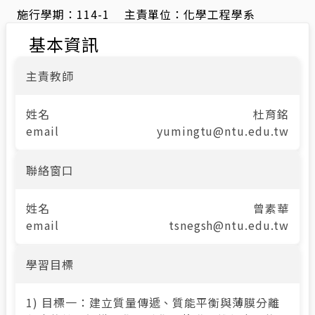
施行學期：
114-1
主責單位：
化學工程學系
基本資訊
主責教師
姓名
杜育銘
email
yumingtu@ntu.edu.tw
聯絡窗口
姓名
曾素華
email
tsnegsh@ntu.edu.tw
學習目標
1) 目標一：建立質量傳遞、質能平衡與薄膜分離