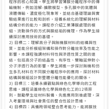
程序的核心知識。學生將學習薄膜分離程序中的傳
輸機制，例如溶解-擴散模型、多孔膜中的氣體與
液體傳輸、濃度極化現象等，並結合基礎理論與實
驗結果進行比較和剖析，培養系統化的理解與材料
結構分析的能力。課程亦介紹工業薄膜處理的模
組、流動操作的方式與膜結垢的機理，作為學生接
續探討應用技術的基礎。
2) 目標二：理解高分子與無機膜材料的結構與性
質，並能分析模組架構和操作對分離效率及性能之
影響。本課程強調材料特性與滲透性質之間的連
結，包括高分子的結晶性、有序性、雙軸延伸對小
分子滲透行為的影響。學生將進一步探討無機和仿
生多孔材料在不同膜分離程序中的應用，探討材料
結構與模組設計對整體分離性能優化的關係。
3) 目標三：培養永續觀點與綠色化學導向的工程
思維。課程涵蓋綠色化學與綠色化工的12項原
則，鼓勵學生從材料製備、先進應用到後處理，深
入考量環境與社會責任的整合性設計思維。
4) 目標四：具備跨領域整合思考能力，能將膜技