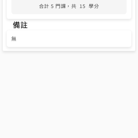
合計
5
門課，共
15
學分
備註
無
臺大領域專長
國立臺灣大學首頁
教務處首頁
Copyright © 2023 國立臺灣大學教務處 Office of Academic