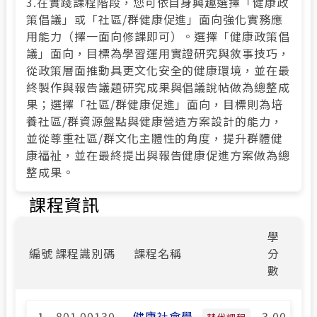
3.在實踐課程階段，您可依自身興趣選擇「健康政
策倡議」或「社區/群健康促進」面向強化實務應
用能力（擇一面向修課即可）。選擇「健康政策倡
議」面向，目標為學習運用實證研究與敘事技巧，
從政策層面推動具更文化安全的健康環境，並在最
終製作與報告議題研究成果與倡議說帖做為總整成
果；選擇「社區/群健康促進」面向，目標則為培
養社區/群資源盤點與健康營造方案設計的能力，
並從尊重社區/群文化主體性的角度，提升群體健
康福祉，並在最終提出與報告健康促進方案做為總
整成果。
課程資訊
學
編號
課程識別碼
課程名稱
分
數
1
801 00130
健康社會學
3.00