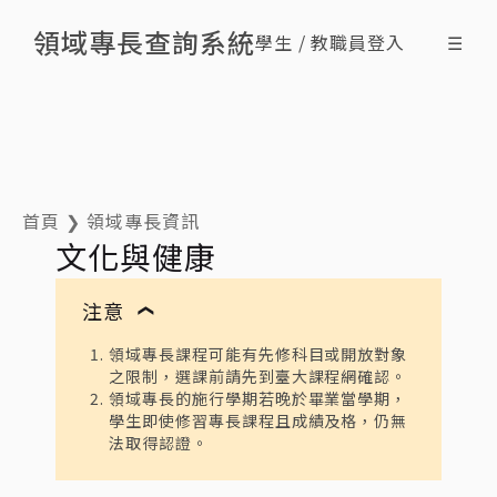
領域專長查詢系統
學生 / 教職員登入
☰
搜尋領域專長
查詢修課情形
最新消息
什麼是領域專長
ENG
首頁
❯
領域專長資訊
文化與健康
注意
❯
領域專長課程可能有先修科目或開放對象
之限制，選課前請先到臺大課程網確認。
領域專長的施行學期若晚於畢業當學期，
學生即使修習專長課程且成績及格，仍無
法取得認證。