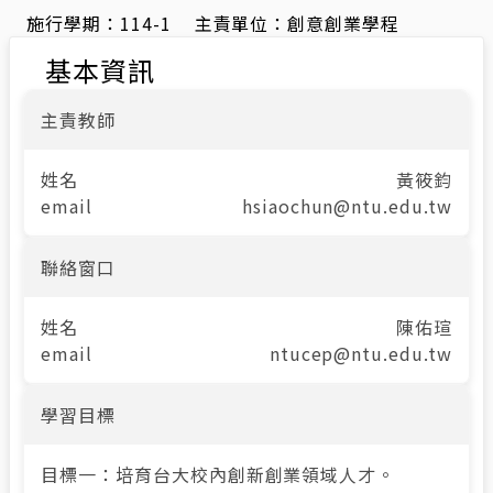
施行學期：
114-1
主責單位：
創意創業學程
基本資訊
主責教師
姓名
黃筱鈞
email
hsiaochun@ntu.edu.tw
聯絡窗口
姓名
陳佑瑄
email
ntucep@ntu.edu.tw
學習目標
目標一：培育台大校內創新創業領域人才。