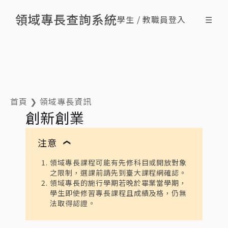
領域專長查詢系統
學生 / 教職員登入
☰
搜尋領域專長
查詢修課情形
最新消息
什麼是領域專長
ENG
首頁
❯
領域專長資訊
創新創業
注意
❯
領域專長課程可能有先修科目或開放對象
之限制，選課前請先到臺大課程網確認。
領域專長的施行學期若晚於畢業當學期，
學生即使修習專長課程且成績及格，仍無
法取得認證。